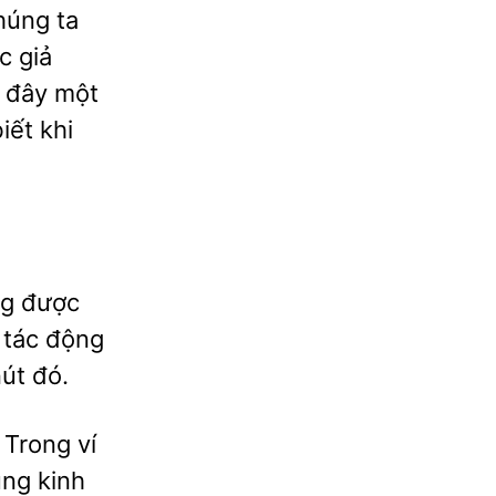
húng ta
c giả
n đây một
iết khi
ng được
u tác động
nút đó.
 Trong ví
ụng kinh