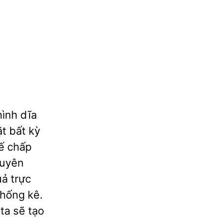
hình dĩa
ặt bất kỳ
hế chấp
guyên
ả trực
thống kê.
ta sẽ tạo