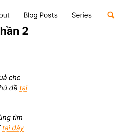
Toggle
out
Blog Posts
Series
search
Phần 2
quả cho
chủ đề
tại
ùng tìm
”
tại đây