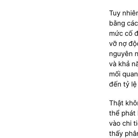
Tuy nhiên
bằng cách
mức cố đ
vỡ nợ độc
nguyên n
và khả n
mối quan
đến tỷ lệ
Thật khô
thể phát 
vào chi t
thấy phâ