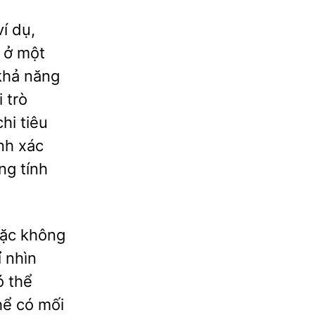
ví dụ,
p ở một
 khả năng
i trò
hi tiêu
nh xác
ng tính
oặc không
ỉ nhìn
ó thể
hể có mối