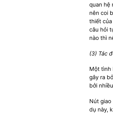
quan hệ 
nên coi 
thiết củ
câu hỏi t
nào thì 
(3) Tác 
Một tình
gây ra bở
bởi nhiều
Nút giao
dụ này, 