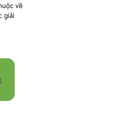
thuộc về
 giải