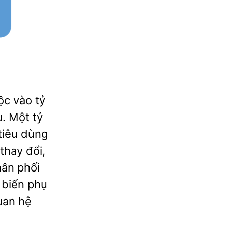
ộc vào tỷ
. Một tỷ
 tiêu dùng
thay đổi,
hân phối
 biến phụ
uan hệ