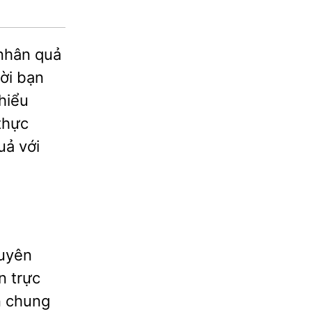
 nhân quả
mời bạn
hiểu
thực
uả với
guyên
n trực
n chung