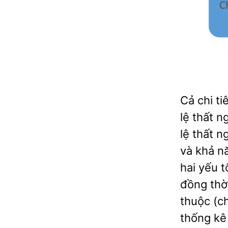
Cả chi t
lệ thất 
lệ thất n
và khả nă
hai yếu t
đồng thờ
thuộc (ch
thống kê