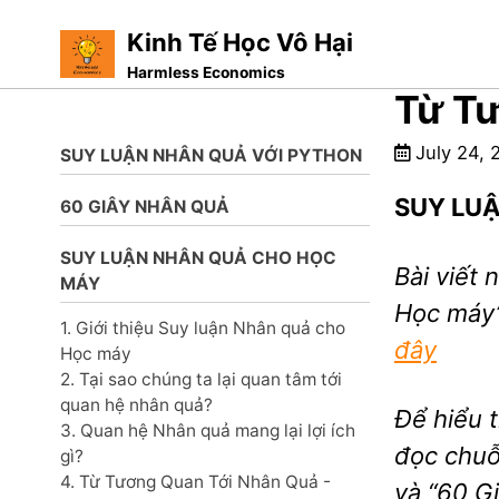
Kinh Tế Học Vô Hại
Harmless Economics
Skip
Skip
Skip
Từ Tư
to
to
to
Skip
July 24, 
primary
content
footer
SUY LUẬN NHÂN QUẢ VỚI PYTHON
links
navigation
SUY LUẬ
60 GIÂY NHÂN QUẢ
SUY LUẬN NHÂN QUẢ CHO HỌC
Bài viết 
MÁY
Học máy”
1. Giới thiệu Suy luận Nhân quả cho
đây
Học máy
2. Tại sao chúng ta lại quan tâm tới
quan hệ nhân quả?
Để hiểu 
3. Quan hệ Nhân quả mang lại lợi ích
đọc chuỗ
gì?
4. Từ Tương Quan Tới Nhân Quả -
và “60 G