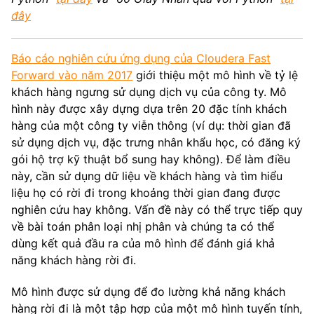
8. Nên sử dụng loại biểu đồ nào?
đây
9. Lời nói dối vĩ đại của học máy
10. Bất biến
11. Dự đoán Nhân quả Bất biến
Báo cáo nghiên cứu ứng dụng của Cloudera Fast
12. Giảm thiểu Rủi ro Bất biến
Forward vào năm 2017
giới thiệu một mô hình về tỷ lệ
13. Phương pháp Giảm thiểu Rủi ro Bất biến Hoạt động như thế nào?
khách hàng ngưng sử dụng dịch vụ của công ty. Mô
14. Nguyên mẫu - Phần 1
hình này được xây dựng dựa trên 20 đặc tính khách
15. Nguyên mẫu - Phần 2
hàng của một công ty viễn thông (ví dụ: thời gian đã
16. Bức tranh toàn cảnh
sử dụng dịch vụ, đặc trưng nhân khẩu học, có đăng ký
17. Các công cụ xác định nhân quả
gói hộ trợ kỹ thuật bổ sung hay không). Để làm điều
18. Vấn đề đạo đức trong Học máy
này, cần sử dụng dữ liệu về khách hàng và tìm hiểu
19. Phương hướng tương lai - Phần 1
20. Phương hướng tương lai - Phần 2
liệu họ có rời đi trong khoảng thời gian đang được
nghiên cứu hay không. Vấn đề này có thể trực tiếp quy
về bài toán phân loại nhị phân và chúng ta có thể
dùng kết quả đầu ra của mô hình để đánh giá khả
năng khách hàng rời đi.
Mô hình được sử dụng để đo lường khả năng khách
hàng rời đi là một tập hợp của một mô hình tuyến tính,