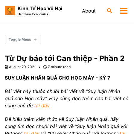
Kinh Tế Học Vô Hại
Toggle
About
Tog
Harmless Economics
search
men
Skip
Skip
Skip
to
to
to
Skip
primary
content
footer
links
Toggle Menu
navigation
SUY LUẬN NHÂN QUẢ VỚI PYTHON
Từ Dự báo tới Can thiệp - Phần 2
August 29, 2021
7 minute read
60 GIÂY NHÂN QUẢ
SUY LUẬN NHÂN QUẢ CHO HỌC MÁY - KỲ 7
SUY LUẬN NHÂN QUẢ CHO HỌC MÁY
Bài viết này thuộc chuỗi bài viết về “Suy luận Nhân
1. Giới thiệu Suy luận Nhân quả cho Học máy
quả cho Học máy”. Hãy cùng đọc thêm các bài viết có
2. Tại sao chúng ta lại quan tâm tới quan hệ nhân quả?
cùng chủ đề
tại đây
3. Quan hệ Nhân quả mang lại lợi ích gì?
4. Từ Tương Quan Tới Nhân Quả - Phần 1
5. Từ Tương Quan Tới Nhân Quả - Phần 2
Để hiểu thêm kiến thức về Suy luận Nhân quả, hãy
6. Từ Dự Báo Tới Can Thiệp - Phần 1
cùng tìm đọc chuỗi bài viết về “Suy luận Nhân quả với
7. Từ Dự Báo Tới Can Thiệp - Phần 2
Python”
tại đây
và “60 Giây Nhân quả với Python”
tại