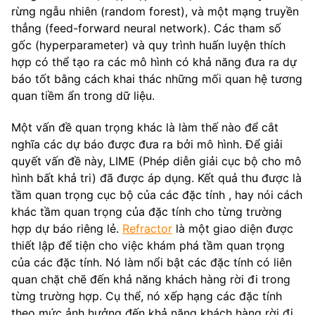
rừng ngẫu nhiên (random forest), và một mạng truyền
thẳng (feed-forward neural network). Các tham số
gốc (hyperparameter) và quy trình huấn luyện thích
hợp có thể tạo ra các mô hình có khả năng đưa ra dự
báo tốt bằng cách khai thác những mối quan hệ tương
quan tiềm ẩn trong dữ liệu.
Một vấn đề quan trọng khác là làm thế nào để cắt
nghĩa các dự báo được đưa ra bởi mô hình. Để giải
quyết vấn đề này, LIME (Phép diễn giải cục bộ cho mô
hình bất khả tri) đã được áp dụng. Kết quả thu được là
tầm quan trọng cục bộ của các đặc tính , hay nói cách
khác tầm quan trọng của đặc tính cho từng trường
hợp dự báo riêng lẻ.
Refractor
là một giao diện được
thiết lập để tiện cho việc khám phá tầm quan trọng
của các đặc tính. Nó làm nổi bật các đặc tính có liên
quan chặt chẽ đến khả năng khách hàng rời đi trong
từng trường hợp. Cụ thể, nó xếp hạng các đặc tính
theo mức ảnh hưởng đến khả năng khách hàng rời đi,